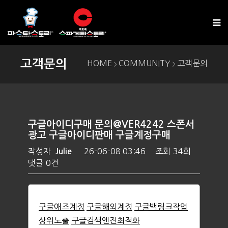
고객문의
HOME
COMMUNITY
고객문의
>
>
구글아이디구매 문의@VER4242 스폰서
광고 구글아이디판매 구글계정구매
작성자
26-06-08 03:46
조회
34회
Julie
댓글
0건
구글애즈계정
구글해외계정
구글백링크작업
상위노출
구글검색엔진최적화