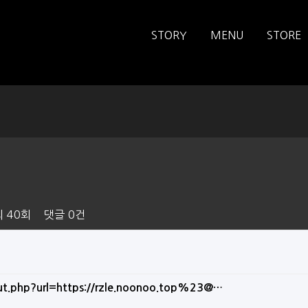
STORY
MENU
STORE
회
40회
댓글
0건
ut.php?url=https://rzle.noonoo.top%23@…