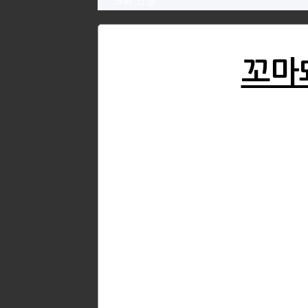
9회 연결
꼬마