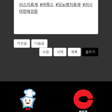
러스치료제
#버목스
#당뇨병치료제
#러시
아판매전문
이전글
다음글
수정
삭제
목록
글쓰기