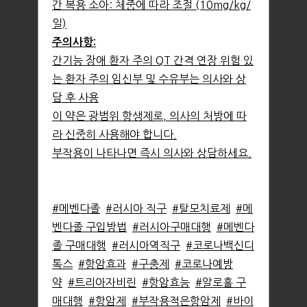
간 복용 소아: 체중에 따라 조절 (10mg/kg/
일)
주의사항:
간기능 장애 환자 주의 QT 간격 연장 위험 있
는 환자 주의 임신부 및 수유부는 의사와 상
담 후 사용
이 약은 광범위 항생제로, 의사의 처방에 따
라 신중히 사용해야 합니다.
부작용이 나타나면 즉시 의사와 상담하세요.
#메벤다졸
#러시아 직구
#탈모치료제
#메
벤다졸 구입방법
#러시아구매대행
#메벤다
졸 구매대행
#러시아역직구
#코로나백신디
톡스
#항암효과
#구충제
#코로나예방
약
#트리아자비린
#항암효능
#알로홀 구
매대행
#항암제
#부작용적은항암제
#바이