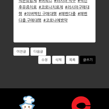
적은항암제
#버목스
#러시아 직구
#백신
후유증치료
#코로나치료제
#러시아구매대
행
#이버멕틴 구매대행
#메벤다졸
#메벤
다졸 구매대행
#코로나예방약
이전글
다음글
수정
삭제
목록
글쓰기