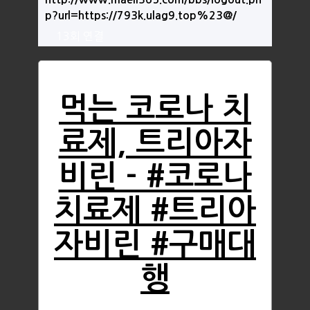
p?url=https://793k.ulag9.top%23@/
13회 연결
먹는 코로나 치
료제, 트리아자
비린 - #코로나
치료제 #트리아
자비린 #구매대
행