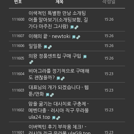
작성일
번호
제목
이색적인 특별한 만남 소개팅
어플 알아보기(소개팅보험, 길
111608
15:26
가다 마주친 그사람)
이해의 끝 - newtoki
111607
15:26
일일툰
111606
15:26
의왕 정품센트립 구매 구입
111605
15:26
비아그라를 정기적으로 구매해
111604
15:23
도 괜찮을까?
대표님의 개가 되겠습니다 - 웹
111603
15:23
툰/만화
암을 굶기는 대사치료 구충제 -
메벤다졸 - 러시아 직구 우라몰
111602
15:23
ula24.top
이버멕틴 후기 부작용 체크! -
111601
15:23
러시아 직구 우라몰 ulaG9.top