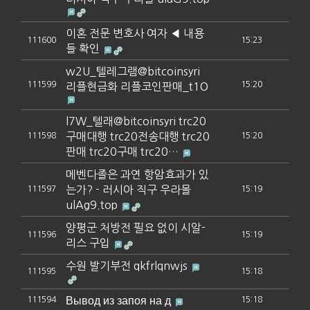
이혼 전문 변호사 여자 ◀ 내용
111600
15:23
들 확인
w2U_텔레그램@bitcoinsyri
111599
15:20
리플현금화 리플코인판매_t1O
l7W_텔래@bitcoinsyri trc20
구매대행 trc20전송대행 trc20
111598
15:20
판매 trc20구매 trc20…
메벤다졸은 과연 항암효과가 있
는가? - 러시아 직구 우라몰
111597
15:19
ulAg9.top
양평군 처방전 필요 없이 시알­
111596
15:19
리스 구입
수원 발기부전 qkfrlqnwjs
111595
15:18
Вывод из запоя на д
111594
15:18