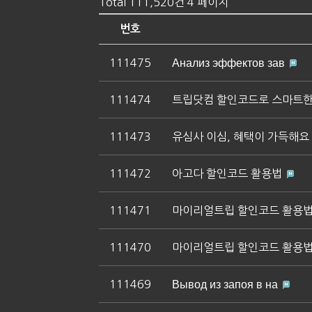
Total 111,520건
4 페이지
번호
111475
Анализ эффектов зав
111474
트립닷컴 할인코드로 스마트
111473
유심사 이심, 혜택이 가득해요
111472
아고다 할인코드 활용법
111471
마이리얼트립 할인코드 활용
111470
마이리얼트립 할인코드 활용
111469
Вывод из запоя в на