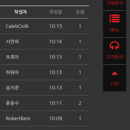
가맹문의
작성자
작성일
조회
CalebCoilk
10:15
1
메뉴
서연하
10:14
1
오호아
10:13
1
고객문의
허원아
10:13
1
TOP
송지준
10:13
1
윤윤수
10:11
2
RobertBem
10:09
1