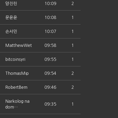
양진린
10:09
2
문윤윤
10:08
1
손서민
10:07
1
MatthewWet
09:58
1
bitcoinsyri
09:55
1
ThomasMip
09:54
2
RobertBem
09:46
2
Narkolog na
09:35
1
dom…