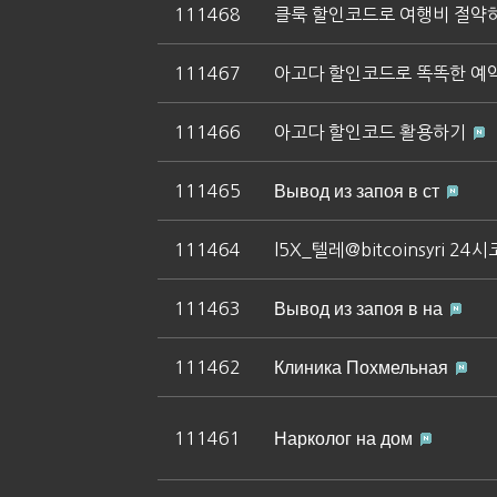
111468
클룩 할인코드로 여행비 절약
111467
아고다 할인코드로 똑똑한 예
111466
아고다 할인코드 활용하기
111465
Вывод из запоя в ст
111464
l5X_텔레@bitcoinsyri 
111463
Вывод из запоя в на
111462
Клиника Похмельная
111461
Нарколог на дом