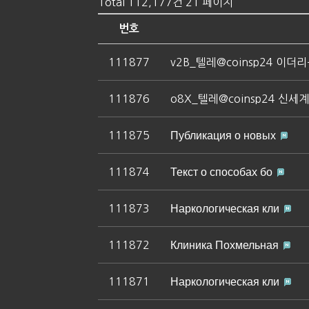
Total 112,177건
21 페이지
번호
111877
v2B_텔레@coinsp24 이
111876
o8X_텔레@coinsp24 
111875
Публикация о новых
111874
Текст о способах бо
111873
Наркологическая кли
111872
Клиника Похмельная
111871
Наркологическая кли