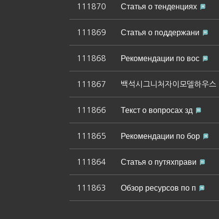
111870
Статья о тенденциях
111869
Статья о поддержани
111868
Рекомендации по вос
111867
백석시그니처자이모델하우스
111866
Текст о вопросах зд
111865
Рекомендации по бор
111864
Статья о путяхправи
111863
Обзор ресурсов по п