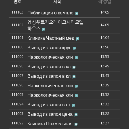
작성일
번호
제목
Публикация о компле
111103
14:05
업성푸르지오레이크시티모델
111102
14:05
하우스
Клиника Частный мед
111101
14:04
Вывод из запоя круг
111100
13:56
Наркологическая кли
111099
13:53
Вывод из запоя в кл
111098
13:49
Вывод из запоя в кл
111097
13:43
Наркологическая кли
111096
13:39
Наркологическая кли
111095
13:32
Вывод из запоя в ст
111094
13:32
Вывод из запоя цена
111093
13:28
Клиника Похмельная
111092
13:27