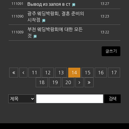
Вывод из запоя в ст
111091
13:27
광주 웨딩박람회, 결혼 준비의
111090
13:23
시작점
부천 웨딩박람회에 대한 모든
111089
13:22
것
글쓰기
11
12
13
14
15
16
17
18
19
20