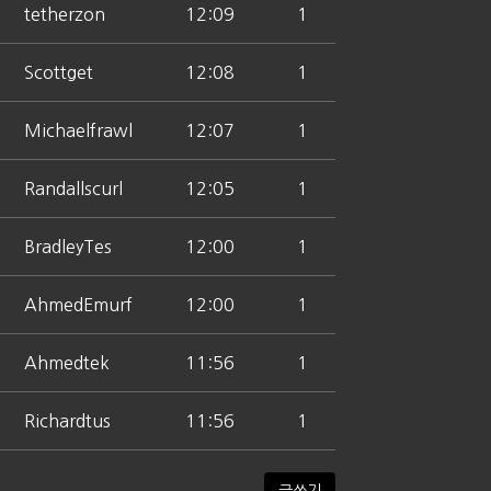
tetherzon
12:09
1
Scottget
12:08
1
Michaelfrawl
12:07
1
Randallscurl
12:05
1
BradleyTes
12:00
1
AhmedEmurf
12:00
1
Ahmedtek
11:56
1
Richardtus
11:56
1