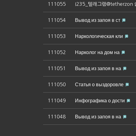
111055
I235_텔래그램@tetherz
111054
Вывод из запоя в ст
111053
Наркологическая кли
111052
Нарколог на дом на
111051
Вывод из запоя в на
111050
Статья о выздоровле
111049
Инфографика о дости
111048
Вывод из запоя в на