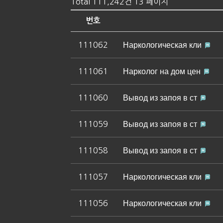
Total 111,242건
13 페이지
번호
111062
Наркологическая кли
111061
Нарколог на дом цен
111060
Вывод из запоя в ст
111059
Вывод из запоя в ст
111058
Вывод из запоя в ст
111057
Наркологическая кли
111056
Наркологическая кли