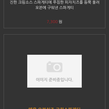
진한 크림소스 스파게티에 푸짐한 피자치즈를 듬뿍 올려
오븐에 구워낸 스파게티
7,300
원