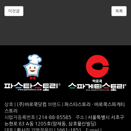
이전글
목록
상호 |
(주)바로쿡닷컴
브랜드 |
파스타스토리 · 바로쿡스파게티
스토리
사업자등록번호 |
214-88-85585
주소 |
서울특별시 서초구
논현로 83 A동 1205호(양재동, 삼호물산빌딩)
대표 |
황사진
가맹점문의 |
1661-1851
E-mail |