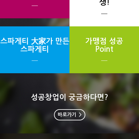
생!
스파게티 大家가 만든
가맹점 성공
스파게티
Point
성공창업이 궁금하다면?
바로가기 >