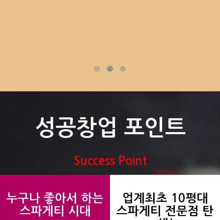
성공창업 포인트
Success Point
누구나 좋아서 하는
업계최초 10평대
스파게티 시대
스파게티 전문점 탄