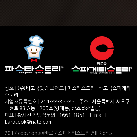
상호 |
(주)바로쿡닷컴
브랜드 |
파스타스토리 · 바로쿡스파게티
스토리
사업자등록번호 |
214-88-85585
주소 |
서울특별시 서초구
논현로 83 A동 1205호(양재동, 삼호물산빌딩)
대표 |
황사진
가맹점문의 |
1661-1851
E-mail |
barocook@nate.com
2017 copyrightⓒ바로쿡스파게티스토리 All Rights